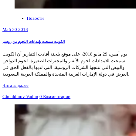
Новости
Май 30 2018
الكويت سمحت بإمدادات اللحوم من روسيا
يوم أمس، 29 مايو 2018، على موقع بلجنة أفادت التقارير أن الكويت
سمحت للامدادات لحوم الأبقار والمجترات الصغيرة، لحوم الدواجن
والبيض التي تنتجها الشركات الروسية، التي لديها بالفعل الحق في
العرض في دولة الإمارات العربية المتحدة والمملكة العربية السعودية.
Читать далее
Gimaldinov Vadim
0 Комментарии