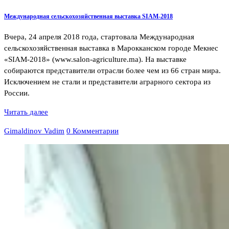
Международная сельскохозяйственная выставка SIAM-2018
Вчера, 24 апреля 2018 года, стартовала Международная
сельскохозяйственная выставка в Марокканском городе Мекнес
«SIAM-2018» (www.salon-agriculture.ma). На выставке
собираются представители отрасли более чем из 66 стран мира.
Исключением не стали и представители аграрного сектора из
России.
Читать далее
Gimaldinov Vadim
0 Комментарии