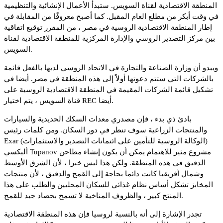
المنطقة الاقتصادية لقناة السويس. ستبدأ الأعمال الإنشائية والتنظيمية
في وقت أبكر من مطلع العام المقبل. كما أصبح معروفًا من المقابلة في
إطار المنطقة الاقتصادية الروسية في مصر ، من المقرر توقيع اتفاقية
بين مركز التصدير الروسي والإدارة المركزية للمنطقة الاقتصادية لقناة
السويس.
ويبدو أن وزارة الصناعة والتجارة في الاتحاد الروسي لديها بالفعل قائمة
بالشركات التي ستتم دعوتها أولاً إلى هذه المنطقة في مصر. أيضا في
تشكيل قائمة الشركات المقيمة في المنطقة الاقتصادية الروسية على
قناة السويس ، يتم اختيار REC أيضا.
بادئ ذي بدء ، فإن مصدري معدات السكك الحديدية والسيارات
والمنتجات الزراعية سوف تنظر في دور السكان. ومن كلمات رئيس
Exar (الوكالة الروسية للتأمين على ائتمانات التصدير والاستثمارات)
أليكسي Tupanov مشروع مثير للاهتمام يمكن أن يكون إنشاء مطاحن
الدقيق في هذه المنطقة. ولكن هذا ليس خبرا ، لأن الشرق الأوسط
وشمال أفريقيا كانت دائما بحاجة إلى القمح والدقيق ، لأن منتجات
المخابز تشكل أساس نظام غذائي للسكان المحليين والطلب على هذا
المنتج كبير ، والظروف المناخية لا تسمح بحصاد جيد للقمح.
تجدر الإشارة إلى أنه بالنسبة لروسيا فإن هذه المنطقة الاقتصادية