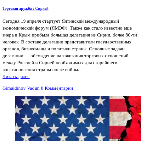
Торговая дружба с Сирией
Сегодня 19 апреля стартует Ялтинский международный
экономический форум (ЯМЭФ). Также как стало известно еще
вчера в Крым прибыла большая делегация из Сирии, более 80-ти
человек. В составе делегации представители государственных
органов, бизнесмены и политики страны. Основные задачи
делегации — обсуждение налаживания торговых отношений
между Россией и Сирией необходимых для скорейшего
восстановления страны после войны.
Читать далее
Gimaldinov Vadim
0 Комментарии