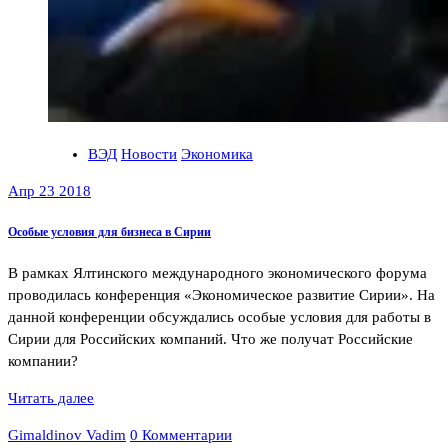
ВЭД
Новости
Экономика
Апр 23 2018
Особые условия для бизнеса в Сирии
В рамках Ялтинского международного экономического форума
проводилась конференция «Экономическое развитие Сирии». На
данной конференции обсуждались особые условия для работы в
Сирии для Российских компаний. Что же получат Российские
компании?
Читать далее
Gimaldinov Vadim
0 Комментарии