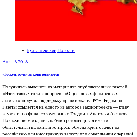
Бухгалтерские
Новости
Апр 13 2018
«Госконтроль» за криптовалютой
Получилось выяснить из материалов опубликованных газетой
«Известия», что законопроект «О цифровых финансовых
активах» получил поддержку правительства РФ». Редакция
Газеты ссылается на одного из авторов законопроекта — главу
комитета по финансовому рынку Госдумы Анатолия Аксакова.
По сведениям издания, кабмин рекомендовал ввести
обязательный валютный контроль обмена криптовалют на
российскую или иностранную валюту при совершении операций