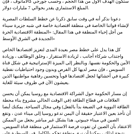
ستكون الهدف الأول من هذا الحجم ، وحسب جورجي كالامانوف ، فإن
المبلغ الاستثماري يقدر بحوالي 7 مليارات دولار.
دعونا نذكر أنه في وقت سابق ذكرنا عن خطط السلطات المصرية
لإنشاء قواتنا الخاصة في منطقة اقتصادية خاصة في شبه جزيرة سيناء
من أجل إحياء المنطقة في هذا المقال: «المنطقة الاقتصادية الحرة
الجديدة في الشرق الأوسط»
كل هذا يدل على خطط مصر بعيدة المدى لتعزيز اقتصادها الخاص
واجتذاب شركاء أجانب ، لزيادة الاستقرار ، وخلق الوظائف ، وزيادة
الأمن والحكومة نفسها. وبالنظر إلى الميزة الإستراتيجية في شكل قناة
السويس ، فإن مصر لديها كل الفرص وبدون وجود احتياطيات نفطية
كبيرة في أحشائها لجعل اقتصادها قوياً وتحسين رفاهية مواطنيها الذين
يعيشون الآن في ظروف سيئة للغاية.
إن مسار الحكومة حول الشراكة الاقتصادية مع روسيا يمكن أن يحسن
العلاقات في قطاع الطاقة (في الوقت الحالي مشروع بناء محطة
الطاقة النووية في الضبعة بدأ بالفعل) وفي مجال السياحة. يمكنك أيضا
أن تأخذ بعين الاعتبار حقيقة أن اليمن تدعو روسيا إلى ميناء عدن ، وتقع
الصين في ميناء جيبوتي. هذا بشكل غير مباشر يجعل من الممكن
الاعتقاد بأن الصين لن تفوت فرصة الاستثمار في منطقة قناة السويس.
نتيجة لذلك ، يمكننا أن نرى منطقة تحكم بالكامل في السيطرة على