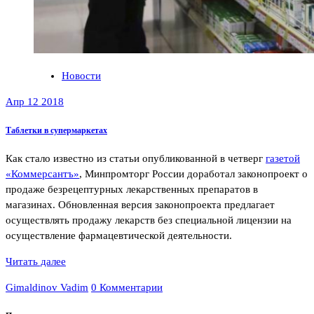
Новости
Апр 12 2018
Таблетки в супермаркетах
Как стало известно из статьи опубликованной в четверг
газетой
«Коммерсантъ»
, Минпромторг России доработал законопроект о
продаже безрецептурных лекарственных препаратов в
магазинах. Обновленная версия законопроекта предлагает
осуществлять продажу лекарств без специальной лицензии на
осуществление фармацевтической деятельности.
Читать далее
Gimaldinov Vadim
0 Комментарии