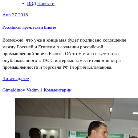
ВЭД
Новости
Апр 27 2018
Российская пром. зона в Египте
Возможно, что уже в конце мая будет подписано соглашение
между Россией и Египтом о создании российской
промышленной зоне в Египте. Об этом стало известно из
опубликованного в ТАСС интервью заместителя министра
промышленности и торговли РФ Георгия Каламанова.
Читать далее
Gimaldinov Vadim
1 Комментарии