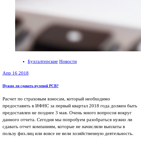
Бухгалтерские
Новости
Апр 16 2018
Нужно ли сдавать нулевой РСВ?
Расчет по страховым взносам, который необходимо
предоставить в ИФНС за первый квартал 2018 года должен быть
предоставлен не позднее 3 мая. Очень много вопросов вокруг
данного отчета. Сегодня мы попробуем разобраться нужно ли
сдавать отчет компаниям, которые не начисляли выплаты в
пользу физ.лиц или вовсе не вели хозяйственную деятельность.