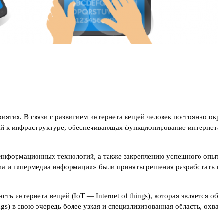
риятия. В связи с развитием интернета вещей человек постоянно 
ний к инфраструктуре, обеспечивающая функционирование интернет
и информационных технологий, а также закреплению успешного оп
иа и гипермедиа информации» были приняты решения разработать и
ь интернета вещей (IoT — Internet of things), которая является 
ngs) в свою очередь более узкая и специализированная область, о