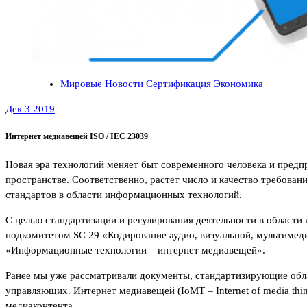
Мировые
Новости
Сертификация
Экономика
Дек 3 2019
Интернет медиавещей ISO / IEC 23039
Новая эра технологий меняет быт современного человека и предп
пространстве. Соответственно, растет число и качество требова
стандартов в области информационных технологий.
С целью стандартизации и регулирования деятельности в област
подкомитетом SC 29 «Кодирование аудио, визуальной, мультимед
«Информационные технологии – интернет медиавещей».
Ранее мы уже рассматривали документы, стандартизирующие област
управляющих. Интернет медиавещей (IoMT – Internet of media thi
медиаконтента.